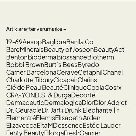
Artiklar efter varumärke –
19-69
Aesop
Bagliora
Banila Co
BareMinerals
Beauty of Joseon
BeautyAct
Benton
Bioderma
Biossance
Biotherm
Bobbi Brown
Burt´s Bees
Byredo
Carner Barcelona
CeraVe
Cetaphil
Chanel
Charlotte Tilbury
Cicapair
Clarins
Clé de Peau Beauté
Clinique
Coola
Cosrx
CRA-YON
D.S. & Durga
Decorté
Dermaceutic
Dermalogica
Dior
Dior Addict
Dr. Ceuracle
Dr. Jart+
Drunk Elephant
e.l.f
Elementré
Elemis
Elisabeth Arden
Elizavecca
EltaMD
essence
Estée Lauder
Fenty Beauty
Filorga
Fresh
Garnier