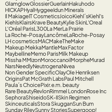
Glamglow
Glossier
Guerlain
Hakuhodo
HICKAP
Hyal
Hyggee
Idun Minerals
Il Makiage
IT Cosmetics
Joico
Kiehl´s
Kiehl's
Kiehls
Klairs
Krave Beauty
Kylie Skin
L'Oreal
L'Oréal Paris
L300
La Mer
La Prairie
La Roche-Posay
Lancôme
LaRoche-Posay
LH cosmetics
MAC
MakeTheMake
Makeup Mekka
Mantle
Max Factor
Maybelline
Memo Paris
Milk Makeup
Missha M
Mizon
Moroccanoil
Morphe
Murad
Nars
Needly
Neutrogena
Nivea
Non Gender Specific
Olay
Ole Henriksen
Origins
Pat McGrath Labs
Paul Mitchell
Paula´s Choice
Pixi
r.e.m. beauty
Rare Beauty
Revlon
Rimmel London
Rose Inc
Sephora
Shiseido
SK-II
Skin Regimen
Skinceuticals
Stora Skuggan
Sun Bum
Sunday Riley
Sunny Stories
Supergoop!