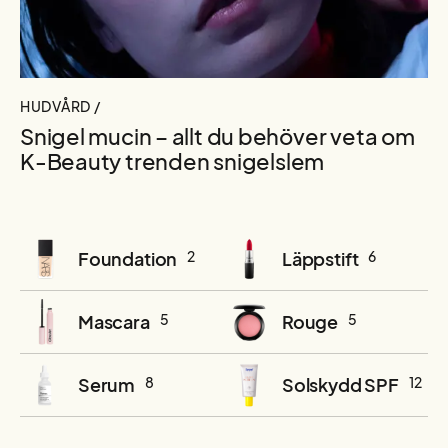
HUDVÅRD /
Snigel mucin – allt du behöver veta om
K-Beauty trenden snigelslem
Foundation
2
Läppstift
6
Mascara
5
Rouge
5
Serum
8
Solskydd SPF
12