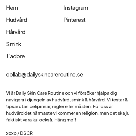
Hem
Instagram
Hudvård
Pinterest
Hårvård
Smink
J´adore
collab@dailyskincareroutine.se
Vi är Daily Skin Care Routine och vi försöker hjälpa dig
navigera i djungeln av hudvård, smink & hårvård. Vi testar &
tipsar utan pekpinnar, regler eller måsten. För oss är
hudvård det närmaste vi kommer en religion, men det ska ju
faktiskt vara kul också. Häng me´!
xoxo / DSCR