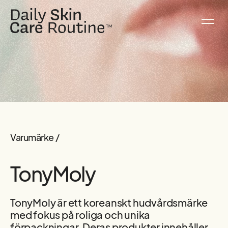
Varumärke /
TonyMoly
TonyMoly är ett koreanskt hudvårdsmärke
med fokus på roliga och unika
förpackningar. Deras produkter innehåller