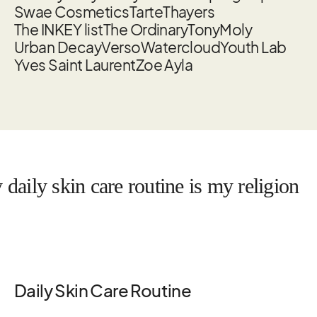
Swae Cosmetics
Tarte
Thayers
The INKEY list
The Ordinary
TonyMoly
Urban Decay
Verso
Watercloud
Youth Lab
Yves Saint Laurent
Zoe Ayla
 skin care routine is my religion
Daily Skin Care Routine