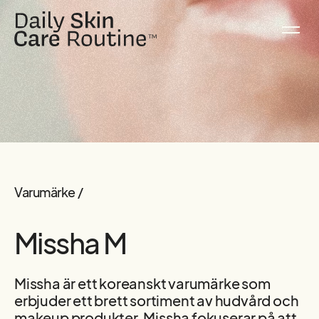
Varumärke /
Missha M
Missha är ett koreanskt varumärke som
erbjuder ett brett sortiment av hudvård och
makeup produkter. Missha fokuserar på att