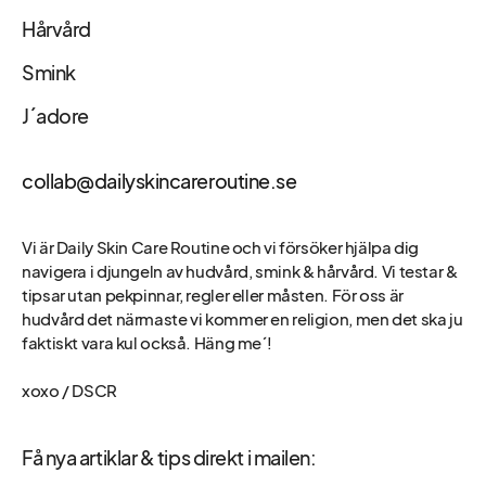
Hårvård
Smink
J´adore
collab@dailyskincareroutine.se
Vi är Daily Skin Care Routine och vi försöker hjälpa dig
navigera i djungeln av hudvård, smink & hårvård. Vi testar &
tipsar utan pekpinnar, regler eller måsten. För oss är
hudvård det närmaste vi kommer en religion, men det ska ju
faktiskt vara kul också. Häng me´!
xoxo / DSCR
Få nya artiklar & tips direkt i mailen: