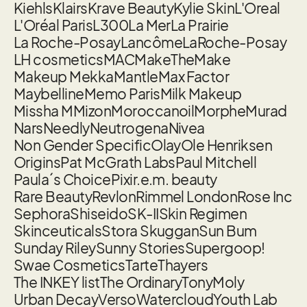
Kiehls
Klairs
Krave Beauty
Kylie Skin
L'Oreal
L'Oréal Paris
L300
La Mer
La Prairie
La Roche-Posay
Lancôme
LaRoche-Posay
LH cosmetics
MAC
MakeTheMake
Makeup Mekka
Mantle
Max Factor
Maybelline
Memo Paris
Milk Makeup
Missha M
Mizon
Moroccanoil
Morphe
Murad
Nars
Needly
Neutrogena
Nivea
Non Gender Specific
Olay
Ole Henriksen
Origins
Pat McGrath Labs
Paul Mitchell
Paula´s Choice
Pixi
r.e.m. beauty
Rare Beauty
Revlon
Rimmel London
Rose Inc
Sephora
Shiseido
SK-II
Skin Regimen
Skinceuticals
Stora Skuggan
Sun Bum
Sunday Riley
Sunny Stories
Supergoop!
Swae Cosmetics
Tarte
Thayers
The INKEY list
The Ordinary
TonyMoly
Urban Decay
Verso
Watercloud
Youth Lab