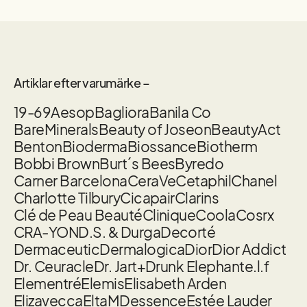
Artiklar efter varumärke –
19-69
Aesop
Bagliora
Banila Co
BareMinerals
Beauty of Joseon
BeautyAct
Benton
Bioderma
Biossance
Biotherm
Bobbi Brown
Burt´s Bees
Byredo
Carner Barcelona
CeraVe
Cetaphil
Chanel
Charlotte Tilbury
Cicapair
Clarins
Clé de Peau Beauté
Clinique
Coola
Cosrx
CRA-YON
D.S. & Durga
Decorté
Dermaceutic
Dermalogica
Dior
Dior Addict
Dr. Ceuracle
Dr. Jart+
Drunk Elephant
e.l.f
Elementré
Elemis
Elisabeth Arden
Elizavecca
EltaMD
essence
Estée Lauder