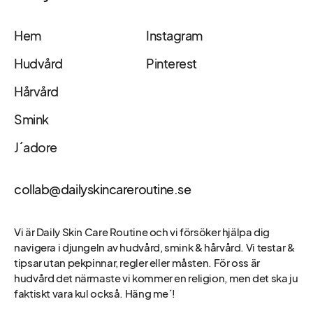
Hem
Instagram
Hudvård
Pinterest
Hårvård
Smink
J´adore
collab@dailyskincareroutine.se
Vi är Daily Skin Care Routine och vi försöker hjälpa dig
navigera i djungeln av hudvård, smink & hårvård. Vi testar &
tipsar utan pekpinnar, regler eller måsten. För oss är
hudvård det närmaste vi kommer en religion, men det ska ju
faktiskt vara kul också. Häng me´!