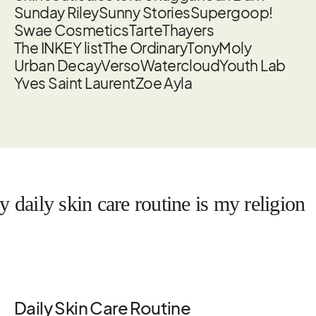
Sunday Riley
Sunny Stories
Supergoop!
Swae Cosmetics
Tarte
Thayers
The INKEY list
The Ordinary
TonyMoly
Urban Decay
Verso
Watercloud
Youth Lab
Yves Saint Laurent
Zoe Ayla
y skin care routine is my religion
Daily Skin Care Routine