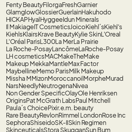
Fenty Beauty
Filorga
Fresh
Garnier
Glamglow
Glossier
Guerlain
Hakuhodo
HICKAP
Hyal
Hyggee
Idun Minerals
Il Makiage
IT Cosmetics
Joico
Kiehl´s
Kiehl's
Kiehls
Klairs
Krave Beauty
Kylie Skin
L'Oreal
L'Oréal Paris
L300
La Mer
La Prairie
La Roche-Posay
Lancôme
LaRoche-Posay
LH cosmetics
MAC
MakeTheMake
Makeup Mekka
Mantle
Max Factor
Maybelline
Memo Paris
Milk Makeup
Missha M
Mizon
Moroccanoil
Morphe
Murad
Nars
Needly
Neutrogena
Nivea
Non Gender Specific
Olay
Ole Henriksen
Origins
Pat McGrath Labs
Paul Mitchell
Paula´s Choice
Pixi
r.e.m. beauty
Rare Beauty
Revlon
Rimmel London
Rose Inc
Sephora
Shiseido
SK-II
Skin Regimen
Skinceuticals
Stora Skuggan
Sun Bum