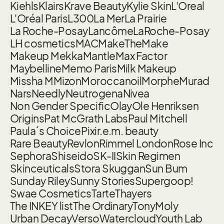
Kiehls
Klairs
Krave Beauty
Kylie Skin
L'Oreal
L'Oréal Paris
L300
La Mer
La Prairie
La Roche-Posay
Lancôme
LaRoche-Posay
LH cosmetics
MAC
MakeTheMake
Makeup Mekka
Mantle
Max Factor
Maybelline
Memo Paris
Milk Makeup
Missha M
Mizon
Moroccanoil
Morphe
Murad
Nars
Needly
Neutrogena
Nivea
Non Gender Specific
Olay
Ole Henriksen
Origins
Pat McGrath Labs
Paul Mitchell
Paula´s Choice
Pixi
r.e.m. beauty
Rare Beauty
Revlon
Rimmel London
Rose Inc
Sephora
Shiseido
SK-II
Skin Regimen
Skinceuticals
Stora Skuggan
Sun Bum
Sunday Riley
Sunny Stories
Supergoop!
Swae Cosmetics
Tarte
Thayers
The INKEY list
The Ordinary
TonyMoly
Urban Decay
Verso
Watercloud
Youth Lab