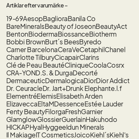
Artiklar efter varumärke –
19-69
Aesop
Bagliora
Banila Co
BareMinerals
Beauty of Joseon
BeautyAct
Benton
Bioderma
Biossance
Biotherm
Bobbi Brown
Burt´s Bees
Byredo
Carner Barcelona
CeraVe
Cetaphil
Chanel
Charlotte Tilbury
Cicapair
Clarins
Clé de Peau Beauté
Clinique
Coola
Cosrx
CRA-YON
D.S. & Durga
Decorté
Dermaceutic
Dermalogica
Dior
Dior Addict
Dr. Ceuracle
Dr. Jart+
Drunk Elephant
e.l.f
Elementré
Elemis
Elisabeth Arden
Elizavecca
EltaMD
essence
Estée Lauder
Fenty Beauty
Filorga
Fresh
Garnier
Glamglow
Glossier
Guerlain
Hakuhodo
HICKAP
Hyal
Hyggee
Idun Minerals
Il Makiage
IT Cosmetics
Joico
Kiehl´s
Kiehl's