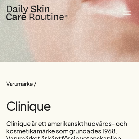
Varumärke /
Clinique
Clinique är ett amerikanskt hudvårds- och
kosmetikamärke som grundades 1968.
Varumärket är känt för sin vetenskapliga