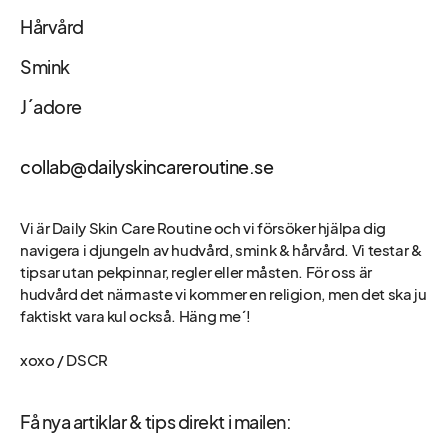
Hårvård
Smink
J´adore
collab@dailyskincareroutine.se
Vi är Daily Skin Care Routine och vi försöker hjälpa dig
navigera i djungeln av hudvård, smink & hårvård. Vi testar &
tipsar utan pekpinnar, regler eller måsten. För oss är
hudvård det närmaste vi kommer en religion, men det ska ju
faktiskt vara kul också. Häng me´!
xoxo / DSCR
Få nya artiklar & tips direkt i mailen: