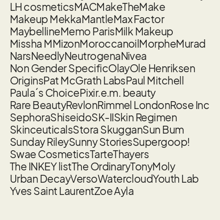
LH cosmetics
MAC
MakeTheMake
Makeup Mekka
Mantle
Max Factor
Maybelline
Memo Paris
Milk Makeup
Missha M
Mizon
Moroccanoil
Morphe
Murad
Nars
Needly
Neutrogena
Nivea
Non Gender Specific
Olay
Ole Henriksen
Origins
Pat McGrath Labs
Paul Mitchell
Paula´s Choice
Pixi
r.e.m. beauty
Rare Beauty
Revlon
Rimmel London
Rose Inc
Sephora
Shiseido
SK-II
Skin Regimen
Skinceuticals
Stora Skuggan
Sun Bum
Sunday Riley
Sunny Stories
Supergoop!
Swae Cosmetics
Tarte
Thayers
The INKEY list
The Ordinary
TonyMoly
Urban Decay
Verso
Watercloud
Youth Lab
Yves Saint Laurent
Zoe Ayla