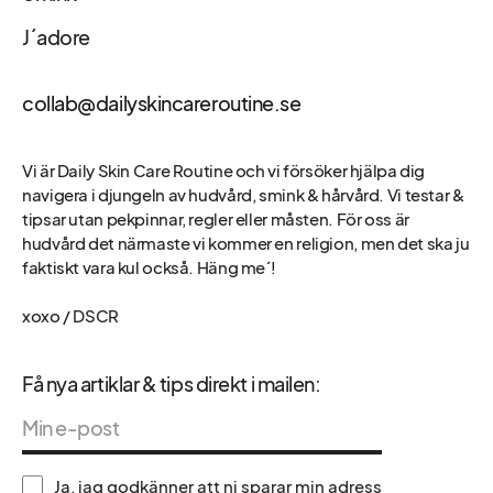
J´adore
collab@dailyskincareroutine.se
Vi är Daily Skin Care Routine och vi försöker hjälpa dig
navigera i djungeln av hudvård, smink & hårvård. Vi testar &
tipsar utan pekpinnar, regler eller måsten. För oss är
hudvård det närmaste vi kommer en religion, men det ska ju
faktiskt vara kul också. Häng me´!
xoxo / DSCR
Få nya artiklar & tips direkt i mailen:
Ja, jag godkänner att ni sparar min adress