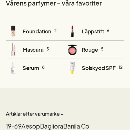
Vårens parfymer – våra favoriter
Foundation
2
Läppstift
6
Mascara
5
Rouge
5
Serum
8
Solskydd SPF
12
Artiklar efter varumärke –
19-69
Aesop
Bagliora
Banila Co