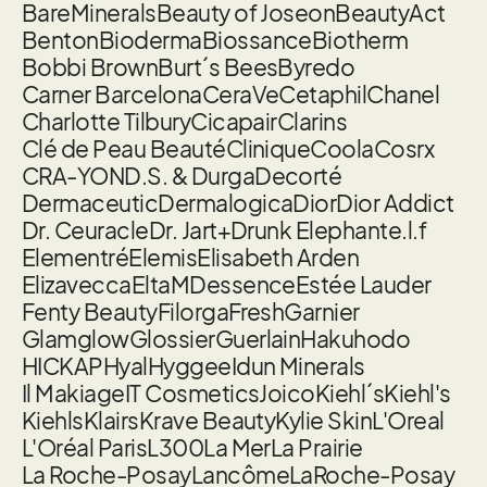
BareMinerals
Beauty of Joseon
BeautyAct
Benton
Bioderma
Biossance
Biotherm
Bobbi Brown
Burt´s Bees
Byredo
Carner Barcelona
CeraVe
Cetaphil
Chanel
Charlotte Tilbury
Cicapair
Clarins
Clé de Peau Beauté
Clinique
Coola
Cosrx
CRA-YON
D.S. & Durga
Decorté
Dermaceutic
Dermalogica
Dior
Dior Addict
Dr. Ceuracle
Dr. Jart+
Drunk Elephant
e.l.f
Elementré
Elemis
Elisabeth Arden
Elizavecca
EltaMD
essence
Estée Lauder
Fenty Beauty
Filorga
Fresh
Garnier
Glamglow
Glossier
Guerlain
Hakuhodo
HICKAP
Hyal
Hyggee
Idun Minerals
Il Makiage
IT Cosmetics
Joico
Kiehl´s
Kiehl's
Kiehls
Klairs
Krave Beauty
Kylie Skin
L'Oreal
L'Oréal Paris
L300
La Mer
La Prairie
La Roche-Posay
Lancôme
LaRoche-Posay