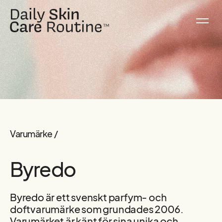
Varumärke /
Byredo
Byredo är ett svenskt parfym- och
doftvarumärke som grundades 2006.
Varumärket är känt för sina unika och