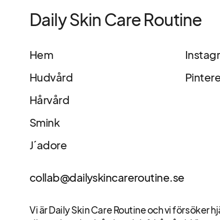
Daily Skin Care Routine
Hem
Instag
Hudvård
Pinter
Hårvård
Smink
J´adore
collab@dailyskincareroutine.se
Vi är Daily Skin Care Routine och vi försöker hj