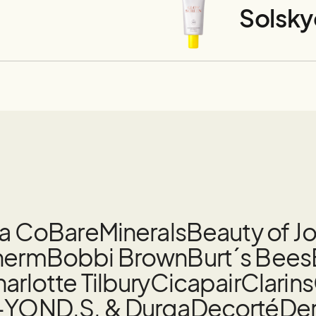
Solsk
la Co
BareMinerals
Beauty of J
herm
Bobbi Brown
Burt´s Bees
arlotte Tilbury
Cicapair
Clarins
-YON
D.S. & Durga
Decorté
De