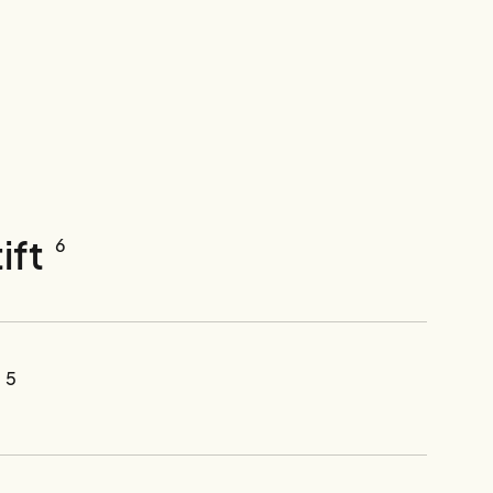
ift
6
5