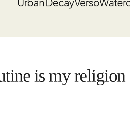
Urban Decay
Verso
Water
 is my religion