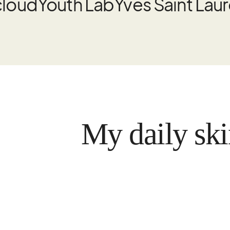
cloud
Youth Lab
Yves Saint Lau
My daily skin car