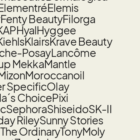
Elementré
Elemis
r
Fenty Beauty
Filorga
KAP
Hyal
Hyggee
Kiehls
Klairs
Krave Beauty
oche-Posay
Lancôme
up Mekka
Mantle
Mizon
Moroccanoil
 Specific
Olay
la´s Choice
Pixi
nc
Sephora
Shiseido
SK-II
ay Riley
Sunny Stories
t
The Ordinary
TonyMoly