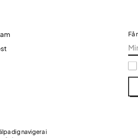
ram
Få n
est
älpa dig navigera i