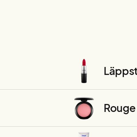
Läppst
Rouge