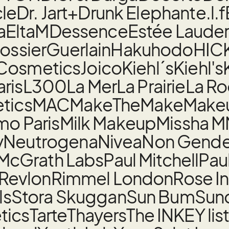
cle
Dr. Jart+
Drunk Elephant
e.l.f
a
EltaMD
essence
Estée Laude
ossier
Guerlain
Hakuhodo
HIC
 Cosmetics
Joico
Kiehl´s
Kiehl's
aris
L300
La Mer
La Prairie
La R
tics
MAC
MakeTheMake
Make
o Paris
Milk Makeup
Missha M
y
Neutrogena
Nivea
Non Gender
 McGrath Labs
Paul Mitchell
Pau
Revlon
Rimmel London
Rose I
ls
Stora Skuggan
Sun Bum
Sund
tics
Tarte
Thayers
The INKEY lis