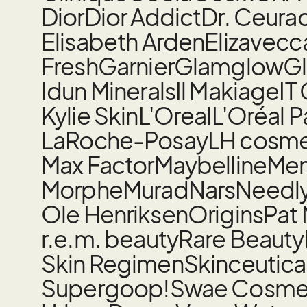
Dior
Dior Addict
Dr. Ceura
Elisabeth Arden
Elizavecc
Fresh
Garnier
Glamglow
Gl
Idun Minerals
Il Makiage
IT
Kylie Skin
L'Oreal
L'Oréal P
LaRoche-Posay
LH cosme
Max Factor
Maybelline
Mem
Morphe
Murad
Nars
Needl
Ole Henriksen
Origins
Pat
r.e.m. beauty
Rare Beauty
Skin Regimen
Skinceutica
Supergoop!
Swae Cosme