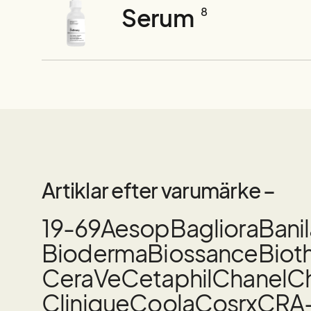
Serum
8
Artiklar efter varumärke –
19-69
Aesop
Bagliora
Bani
Bioderma
Biossance
Biot
CeraVe
Cetaphil
Chanel
Ch
Clinique
Coola
Cosrx
CRA