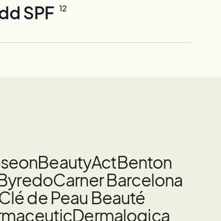
ydd SPF
12
oseon
BeautyAct
Benton
Byredo
Carner Barcelona
Clé de Peau Beauté
rmaceutic
Dermalogica