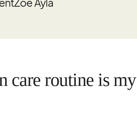
rent
Zoe Ayla
e routine is my reli