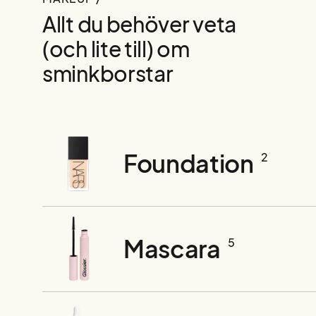
Allt du behöver veta
(och lite till) om
sminkborstar
Foundation
2
Mascara
5