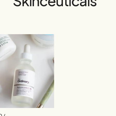
Skinceuticals
 /