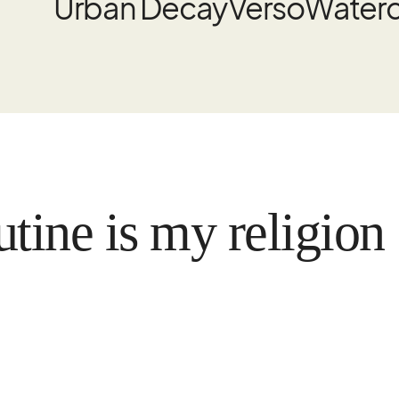
Urban Decay
Verso
Water
 is my religion