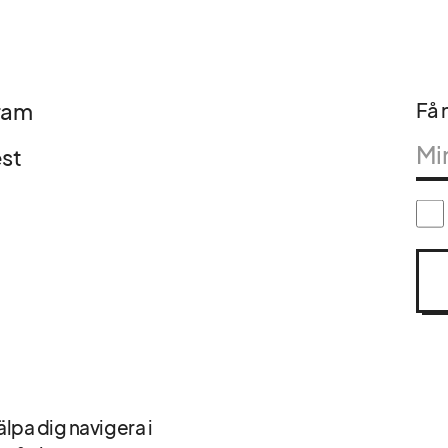
ram
Få n
est
älpa dig navigera i