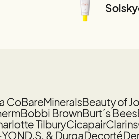
Solsk
la Co
BareMinerals
Beauty of J
herm
Bobbi Brown
Burt´s Bees
arlotte Tilbury
Cicapair
Clarins
-YON
D.S. & Durga
Decorté
De