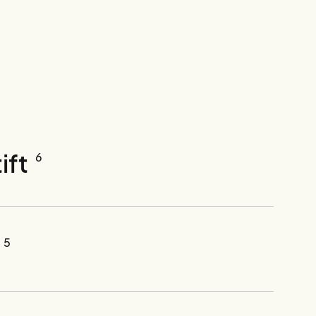
ift
6
5