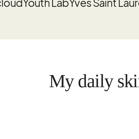
cloud
Youth Lab
Yves Saint Lau
My daily skin car