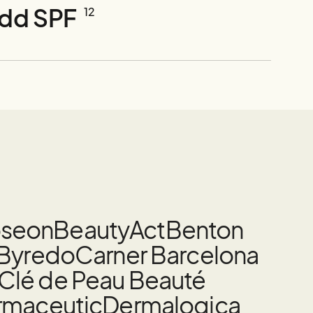
ydd SPF
12
oseon
BeautyAct
Benton
Byredo
Carner Barcelona
Clé de Peau Beauté
rmaceutic
Dermalogica