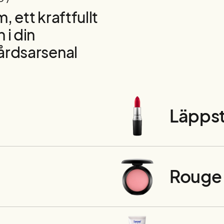
, ett kraftfullt
 i din
årdsarsenal
Läppst
Rouge