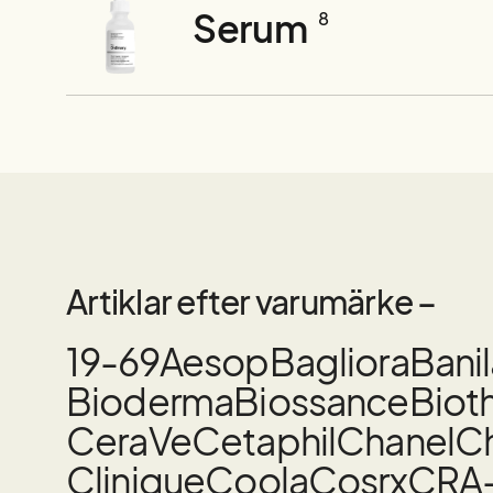
Serum
8
Artiklar efter varumärke –
19-69
Aesop
Bagliora
Bani
Bioderma
Biossance
Biot
CeraVe
Cetaphil
Chanel
Ch
Clinique
Coola
Cosrx
CRA