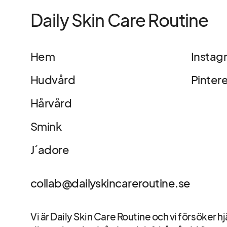
Daily Skin Care Routine
Hem
Instag
Hudvård
Pinter
Hårvård
Smink
J´adore
collab@dailyskincareroutine.se
Vi är Daily Skin Care Routine och vi försöker hj