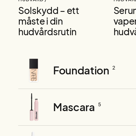
Solskydd – ett
Serum
måste i din
vapen
hudvårdsrutin
hudv
Foundation
2
Mascara
5