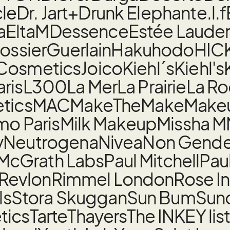
cle
Dr. Jart+
Drunk Elephant
e.l.f
a
EltaMD
essence
Estée Laude
ossier
Guerlain
Hakuhodo
HIC
 Cosmetics
Joico
Kiehl´s
Kiehl's
aris
L300
La Mer
La Prairie
La R
tics
MAC
MakeTheMake
Make
o Paris
Milk Makeup
Missha M
y
Neutrogena
Nivea
Non Gender
 McGrath Labs
Paul Mitchell
Pau
Revlon
Rimmel London
Rose I
ls
Stora Skuggan
Sun Bum
Sund
tics
Tarte
Thayers
The INKEY lis