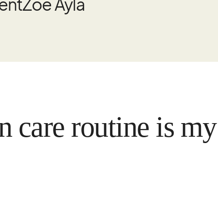
rent
Zoe Ayla
e routine is my reli