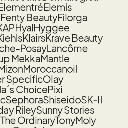
Elementré
Elemis
r
Fenty Beauty
Filorga
KAP
Hyal
Hyggee
Kiehls
Klairs
Krave Beauty
oche-Posay
Lancôme
up Mekka
Mantle
Mizon
Moroccanoil
 Specific
Olay
la´s Choice
Pixi
nc
Sephora
Shiseido
SK-II
ay Riley
Sunny Stories
t
The Ordinary
TonyMoly