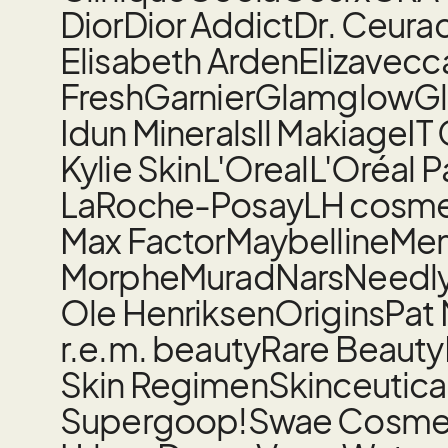
Dior
Dior Addict
Dr. Ceura
Elisabeth Arden
Elizavecc
Fresh
Garnier
Glamglow
Gl
Idun Minerals
Il Makiage
IT
Kylie Skin
L'Oreal
L'Oréal P
LaRoche-Posay
LH cosme
Max Factor
Maybelline
Mem
Morphe
Murad
Nars
Needl
Ole Henriksen
Origins
Pat
r.e.m. beauty
Rare Beauty
Skin Regimen
Skinceutica
Supergoop!
Swae Cosme