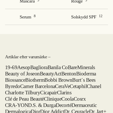
5
5
Mascara
Rouge
8
12
Serum
Solskydd SPF
Artiklar efter varumärke –
19-69
Aesop
Bagliora
Banila Co
BareMinerals
Beauty of Joseon
BeautyAct
Benton
Bioderma
Biossance
Biotherm
Bobbi Brown
Burt´s Bees
Byredo
Carner Barcelona
CeraVe
Cetaphil
Chanel
Charlotte Tilbury
Cicapair
Clarins
Clé de Peau Beauté
Clinique
Coola
Cosrx
CRA-YON
D.S. & Durga
Decorté
Dermaceutic
Dermalogica
Dior
Dior Addict
Dr. Ceuracle
Dr. Jart+