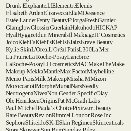
Drunk Elephant
e.l.f
Elementré
Elemis
Elisabeth Arden
Elizavecca
EltaMD
essence
Estée Lauder
Fenty Beauty
Filorga
Fresh
Garnier
Glamglow
Glossier
Guerlain
Hakuhodo
HICKAP
Hyal
Hyggee
Idun Minerals
Il Makiage
IT Cosmetics
Joico
Kiehl´s
Kiehl's
Kiehls
Klairs
Krave Beauty
Kylie Skin
L'Oreal
L'Oréal Paris
L300
La Mer
La Prairie
La Roche-Posay
Lancôme
LaRoche-Posay
LH cosmetics
MAC
MakeTheMake
Makeup Mekka
Mantle
Max Factor
Maybelline
Memo Paris
Milk Makeup
Missha M
Mizon
Moroccanoil
Morphe
Murad
Nars
Needly
Neutrogena
Nivea
Non Gender Specific
Olay
Ole Henriksen
Origins
Pat McGrath Labs
Paul Mitchell
Paula´s Choice
Pixi
r.e.m. beauty
Rare Beauty
Revlon
Rimmel London
Rose Inc
Sephora
Shiseido
SK-II
Skin Regimen
Skinceuticals
Stora Skuggan
Sun Bum
Sunday Riley