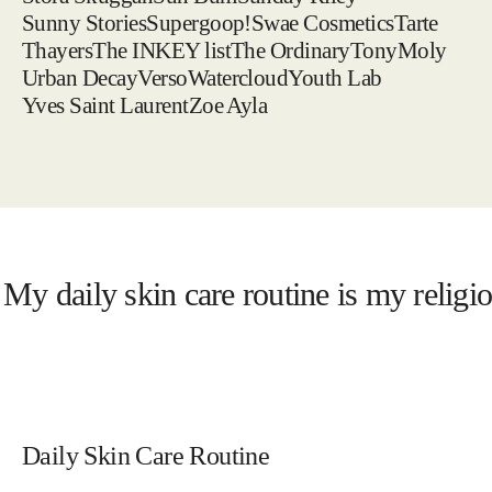
Sunny Stories
Supergoop!
Swae Cosmetics
Tarte
Thayers
The INKEY list
The Ordinary
TonyMoly
Urban Decay
Verso
Watercloud
Youth Lab
Yves Saint Laurent
Zoe Ayla
y daily skin care routine is my religion
Daily Skin Care Routine