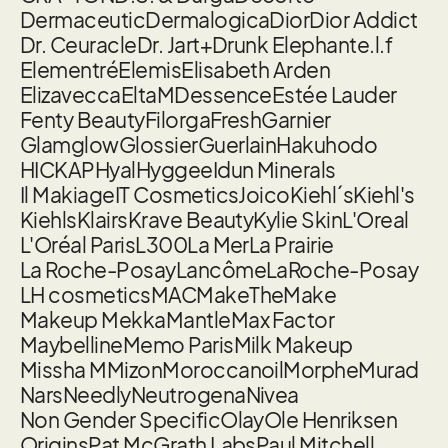
Dermaceutic
Dermalogica
Dior
Dior Addict
Dr. Ceuracle
Dr. Jart+
Drunk Elephant
e.l.f
Elementré
Elemis
Elisabeth Arden
Elizavecca
EltaMD
essence
Estée Lauder
Fenty Beauty
Filorga
Fresh
Garnier
Glamglow
Glossier
Guerlain
Hakuhodo
HICKAP
Hyal
Hyggee
Idun Minerals
Il Makiage
IT Cosmetics
Joico
Kiehl´s
Kiehl's
Kiehls
Klairs
Krave Beauty
Kylie Skin
L'Oreal
L'Oréal Paris
L300
La Mer
La Prairie
La Roche-Posay
Lancôme
LaRoche-Posay
LH cosmetics
MAC
MakeTheMake
Makeup Mekka
Mantle
Max Factor
Maybelline
Memo Paris
Milk Makeup
Missha M
Mizon
Moroccanoil
Morphe
Murad
Nars
Needly
Neutrogena
Nivea
Non Gender Specific
Olay
Ole Henriksen
Origins
Pat McGrath Labs
Paul Mitchell