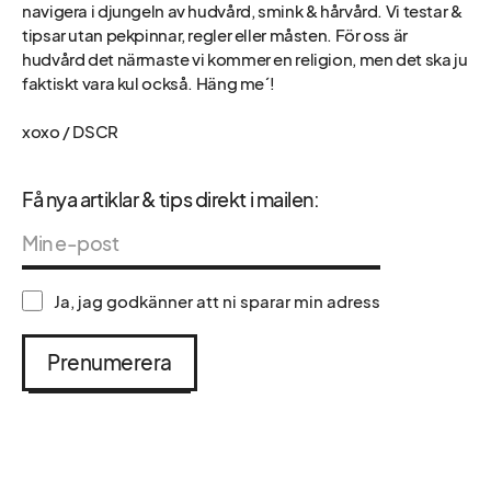
navigera i djungeln av hudvård, smink & hårvård. Vi testar &
tipsar utan pekpinnar, regler eller måsten. För oss är
hudvård det närmaste vi kommer en religion, men det ska ju
faktiskt vara kul också. Häng me´!
xoxo / DSCR
Få nya artiklar & tips direkt i mailen:
Ja, jag godkänner att ni sparar min adress