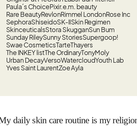
Paula´s Choice
Pixi
r.e.m. beauty
Rare Beauty
Revlon
Rimmel London
Rose Inc
Sephora
Shiseido
SK-II
Skin Regimen
Skinceuticals
Stora Skuggan
Sun Bum
Sunday Riley
Sunny Stories
Supergoop!
Swae Cosmetics
Tarte
Thayers
The INKEY list
The Ordinary
TonyMoly
Urban Decay
Verso
Watercloud
Youth Lab
Yves Saint Laurent
Zoe Ayla
aily skin care routine is my religion