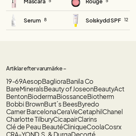
Mascara
5
Rouge
5
Serum
8
Solskydd SPF
12
Artiklar efter varumärke –
19-69
Aesop
Bagliora
Banila Co
BareMinerals
Beauty of Joseon
BeautyAct
Benton
Bioderma
Biossance
Biotherm
Bobbi Brown
Burt´s Bees
Byredo
Carner Barcelona
CeraVe
Cetaphil
Chanel
Charlotte Tilbury
Cicapair
Clarins
Clé de Peau Beauté
Clinique
Coola
Cosrx
CRA-YON
D.S. & Durga
Decorté