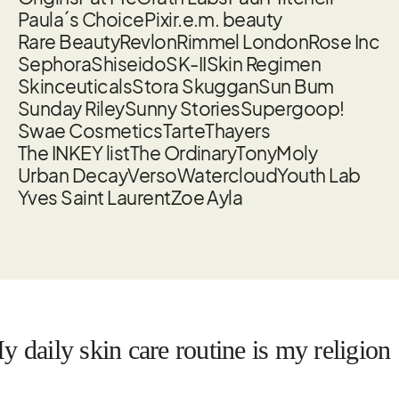
Paula´s Choice
Pixi
r.e.m. beauty
Rare Beauty
Revlon
Rimmel London
Rose Inc
Sephora
Shiseido
SK-II
Skin Regimen
Skinceuticals
Stora Skuggan
Sun Bum
Sunday Riley
Sunny Stories
Supergoop!
Swae Cosmetics
Tarte
Thayers
The INKEY list
The Ordinary
TonyMoly
Urban Decay
Verso
Watercloud
Youth Lab
Yves Saint Laurent
Zoe Ayla
ily skin care routine is my religion