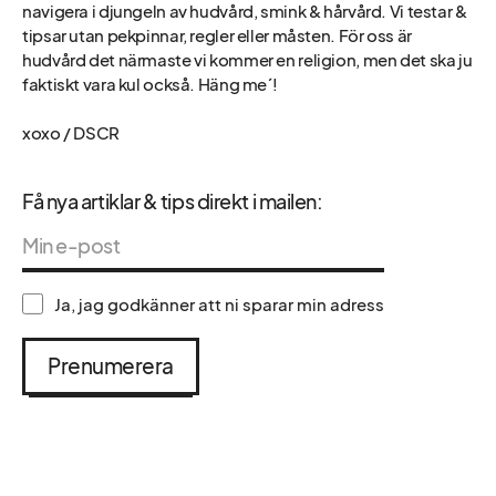
navigera i djungeln av hudvård, smink & hårvård. Vi testar &
tipsar utan pekpinnar, regler eller måsten. För oss är
hudvård det närmaste vi kommer en religion, men det ska ju
faktiskt vara kul också. Häng me´!
xoxo / DSCR
Få nya artiklar & tips direkt i mailen:
Ja, jag godkänner att ni sparar min adress