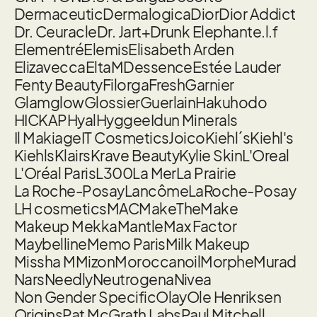
Dermaceutic
Dermalogica
Dior
Dior Addict
Dr. Ceuracle
Dr. Jart+
Drunk Elephant
e.l.f
Elementré
Elemis
Elisabeth Arden
Elizavecca
EltaMD
essence
Estée Lauder
Fenty Beauty
Filorga
Fresh
Garnier
Glamglow
Glossier
Guerlain
Hakuhodo
HICKAP
Hyal
Hyggee
Idun Minerals
Il Makiage
IT Cosmetics
Joico
Kiehl´s
Kiehl's
Kiehls
Klairs
Krave Beauty
Kylie Skin
L'Oreal
L'Oréal Paris
L300
La Mer
La Prairie
La Roche-Posay
Lancôme
LaRoche-Posay
LH cosmetics
MAC
MakeTheMake
Makeup Mekka
Mantle
Max Factor
Maybelline
Memo Paris
Milk Makeup
Missha M
Mizon
Moroccanoil
Morphe
Murad
Nars
Needly
Neutrogena
Nivea
Non Gender Specific
Olay
Ole Henriksen
Origins
Pat McGrath Labs
Paul Mitchell