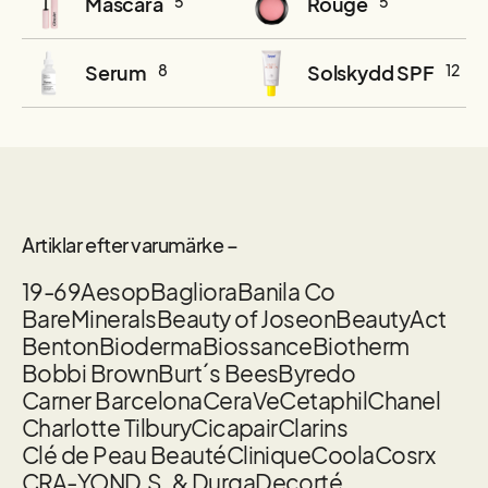
Mascara
5
Rouge
5
Serum
8
Solskydd SPF
12
Artiklar efter varumärke –
19-69
Aesop
Bagliora
Banila Co
BareMinerals
Beauty of Joseon
BeautyAct
Benton
Bioderma
Biossance
Biotherm
Bobbi Brown
Burt´s Bees
Byredo
Carner Barcelona
CeraVe
Cetaphil
Chanel
Charlotte Tilbury
Cicapair
Clarins
Clé de Peau Beauté
Clinique
Coola
Cosrx
CRA-YON
D.S. & Durga
Decorté