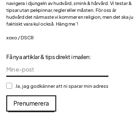
navigera i djungeln av hudvård, smink & hårvård. Vi testar &
tipsar utan pekpinnar, regler eller måsten. För oss är
hudvård det närmaste vi kommer en religion, men det ska ju
faktiskt vara kul också. Häng me´!
xoxo / DSCR
Få nya artiklar & tips direkt i mailen:
Ja, jag godkänner att ni sparar min adress