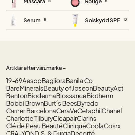
Mascara
5
Rouge
5
Serum
8
Solskydd SPF
12
Artiklar efter varumärke –
19-69
Aesop
Bagliora
Banila Co
BareMinerals
Beauty of Joseon
BeautyAct
Benton
Bioderma
Biossance
Biotherm
Bobbi Brown
Burt´s Bees
Byredo
Carner Barcelona
CeraVe
Cetaphil
Chanel
Charlotte Tilbury
Cicapair
Clarins
Clé de Peau Beauté
Clinique
Coola
Cosrx
CRA-YON
D.S. & Durga
Decorté