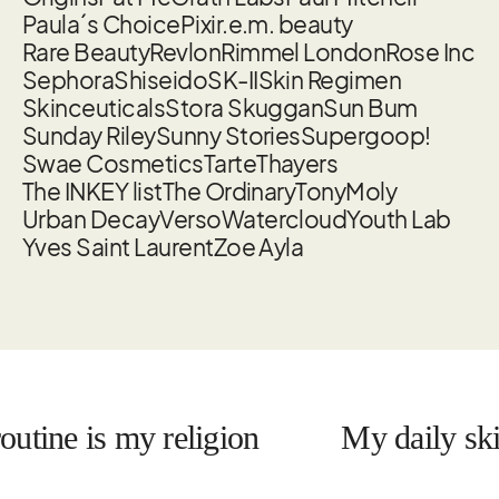
Paula´s Choice
Pixi
r.e.m. beauty
Rare Beauty
Revlon
Rimmel London
Rose Inc
Sephora
Shiseido
SK-II
Skin Regimen
Skinceuticals
Stora Skuggan
Sun Bum
Sunday Riley
Sunny Stories
Supergoop!
Swae Cosmetics
Tarte
Thayers
The INKEY list
The Ordinary
TonyMoly
Urban Decay
Verso
Watercloud
Youth Lab
Yves Saint Laurent
Zoe Ayla
ine is my religion
My daily skin ca