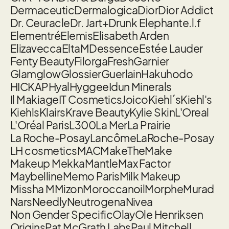
Dermaceutic
Dermalogica
Dior
Dior Addict
Dr. Ceuracle
Dr. Jart+
Drunk Elephant
e.l.f
Elementré
Elemis
Elisabeth Arden
Elizavecca
EltaMD
essence
Estée Lauder
Fenty Beauty
Filorga
Fresh
Garnier
Glamglow
Glossier
Guerlain
Hakuhodo
HICKAP
Hyal
Hyggee
Idun Minerals
Il Makiage
IT Cosmetics
Joico
Kiehl´s
Kiehl's
Kiehls
Klairs
Krave Beauty
Kylie Skin
L'Oreal
L'Oréal Paris
L300
La Mer
La Prairie
La Roche-Posay
Lancôme
LaRoche-Posay
LH cosmetics
MAC
MakeTheMake
Makeup Mekka
Mantle
Max Factor
Maybelline
Memo Paris
Milk Makeup
Missha M
Mizon
Moroccanoil
Morphe
Murad
Nars
Needly
Neutrogena
Nivea
Non Gender Specific
Olay
Ole Henriksen
Origins
Pat McGrath Labs
Paul Mitchell