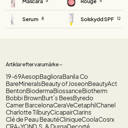
Mascara
5
Rouge
5
Serum
8
Solskydd SPF
12
Artiklar efter varumärke –
19-69
Aesop
Bagliora
Banila Co
BareMinerals
Beauty of Joseon
BeautyAct
Benton
Bioderma
Biossance
Biotherm
Bobbi Brown
Burt´s Bees
Byredo
Carner Barcelona
CeraVe
Cetaphil
Chanel
Charlotte Tilbury
Cicapair
Clarins
Clé de Peau Beauté
Clinique
Coola
Cosrx
CRA-YON
D.S. & Durga
Decorté