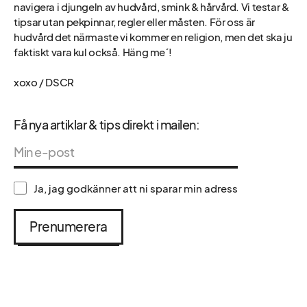
navigera i djungeln av hudvård, smink & hårvård. Vi testar &
tipsar utan pekpinnar, regler eller måsten. För oss är
hudvård det närmaste vi kommer en religion, men det ska ju
faktiskt vara kul också. Häng me´!
xoxo / DSCR
Få nya artiklar & tips direkt i mailen:
Ja, jag godkänner att ni sparar min adress