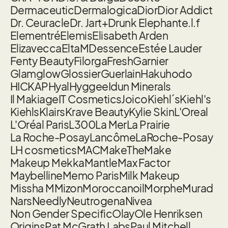
Dermaceutic
Dermalogica
Dior
Dior Addict
Dr. Ceuracle
Dr. Jart+
Drunk Elephant
e.l.f
Elementré
Elemis
Elisabeth Arden
Elizavecca
EltaMD
essence
Estée Lauder
Fenty Beauty
Filorga
Fresh
Garnier
Glamglow
Glossier
Guerlain
Hakuhodo
HICKAP
Hyal
Hyggee
Idun Minerals
Il Makiage
IT Cosmetics
Joico
Kiehl´s
Kiehl's
Kiehls
Klairs
Krave Beauty
Kylie Skin
L'Oreal
L'Oréal Paris
L300
La Mer
La Prairie
La Roche-Posay
Lancôme
LaRoche-Posay
LH cosmetics
MAC
MakeTheMake
Makeup Mekka
Mantle
Max Factor
Maybelline
Memo Paris
Milk Makeup
Missha M
Mizon
Moroccanoil
Morphe
Murad
Nars
Needly
Neutrogena
Nivea
Non Gender Specific
Olay
Ole Henriksen
Origins
Pat McGrath Labs
Paul Mitchell