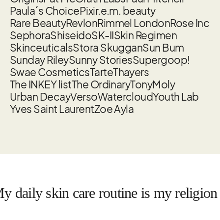
Paula´s Choice
Pixi
r.e.m. beauty
Rare Beauty
Revlon
Rimmel London
Rose Inc
Sephora
Shiseido
SK-II
Skin Regimen
Skinceuticals
Stora Skuggan
Sun Bum
Sunday Riley
Sunny Stories
Supergoop!
Swae Cosmetics
Tarte
Thayers
The INKEY list
The Ordinary
TonyMoly
Urban Decay
Verso
Watercloud
Youth Lab
Yves Saint Laurent
Zoe Ayla
aily skin care routine is my religion