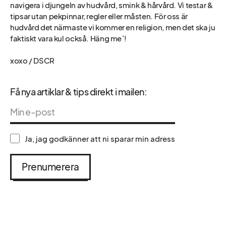
navigera i djungeln av hudvård, smink & hårvård. Vi testar &
tipsar utan pekpinnar, regler eller måsten. För oss är
hudvård det närmaste vi kommer en religion, men det ska ju
faktiskt vara kul också. Häng me´!
xoxo / DSCR
Få nya artiklar & tips direkt i mailen:
Ja, jag godkänner att ni sparar min adress