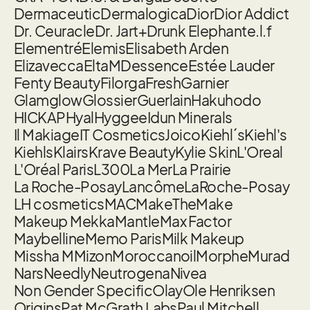
Dermaceutic
Dermalogica
Dior
Dior Addict
Dr. Ceuracle
Dr. Jart+
Drunk Elephant
e.l.f
Elementré
Elemis
Elisabeth Arden
Elizavecca
EltaMD
essence
Estée Lauder
Fenty Beauty
Filorga
Fresh
Garnier
Glamglow
Glossier
Guerlain
Hakuhodo
HICKAP
Hyal
Hyggee
Idun Minerals
Il Makiage
IT Cosmetics
Joico
Kiehl´s
Kiehl's
Kiehls
Klairs
Krave Beauty
Kylie Skin
L'Oreal
L'Oréal Paris
L300
La Mer
La Prairie
La Roche-Posay
Lancôme
LaRoche-Posay
LH cosmetics
MAC
MakeTheMake
Makeup Mekka
Mantle
Max Factor
Maybelline
Memo Paris
Milk Makeup
Missha M
Mizon
Moroccanoil
Morphe
Murad
Nars
Needly
Neutrogena
Nivea
Non Gender Specific
Olay
Ole Henriksen
Origins
Pat McGrath Labs
Paul Mitchell