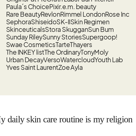
Paula´s Choice
Pixi
r.e.m. beauty
Rare Beauty
Revlon
Rimmel London
Rose Inc
Sephora
Shiseido
SK-II
Skin Regimen
Skinceuticals
Stora Skuggan
Sun Bum
Sunday Riley
Sunny Stories
Supergoop!
Swae Cosmetics
Tarte
Thayers
The INKEY list
The Ordinary
TonyMoly
Urban Decay
Verso
Watercloud
Youth Lab
Yves Saint Laurent
Zoe Ayla
ily skin care routine is my religion