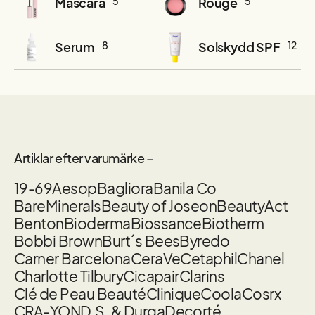
Mascara
5
Rouge
5
Serum
8
Solskydd SPF
12
Artiklar efter varumärke –
19-69
Aesop
Bagliora
Banila Co
BareMinerals
Beauty of Joseon
BeautyAct
Benton
Bioderma
Biossance
Biotherm
Bobbi Brown
Burt´s Bees
Byredo
Carner Barcelona
CeraVe
Cetaphil
Chanel
Charlotte Tilbury
Cicapair
Clarins
Clé de Peau Beauté
Clinique
Coola
Cosrx
CRA-YON
D.S. & Durga
Decorté