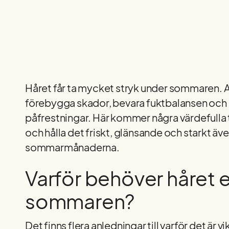
Håret får ta mycket stryk under sommaren. Att
förebygga skador, bevara fuktbalansen och
påfrestningar. Här kommer några värdefulla ti
och hålla det friskt, glänsande och starkt ä
sommarmånaderna.
Varför behöver håret 
sommaren?
Det finns flera anledningar till varför det är 