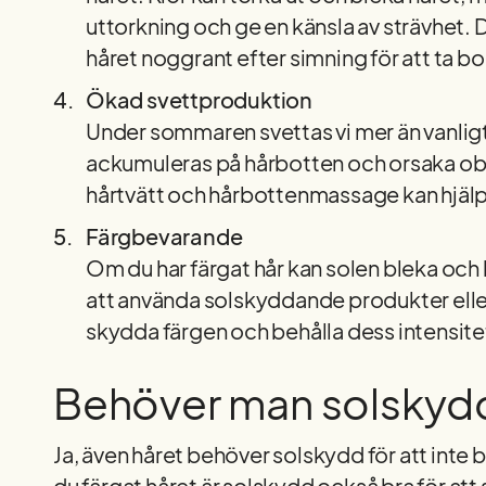
uttorkning och ge en känsla av strävhet. De
håret noggrant efter simning för att ta b
Ökad svettproduktion
Under sommaren svettas vi mer än vanligt
ackumuleras på hårbotten och orsaka ob
hårtvätt och hårbottenmassage kan hjälpa ti
Färgbevarande
Om du har färgat hår kan solen bleka oc
att använda solskyddande produkter elle
skydda färgen och behålla dess intensite
Behöver man solskydd
Ja, även håret behöver solskydd för att inte bl
du färgat håret är solskydd också bra för at