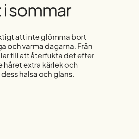
t i sommar
tigt att inte glömma bort
iga och varma dagarna. Från
 till att återfukta det efter
e håret extra kärlek och
 dess hälsa och glans.