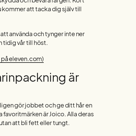
u kommer att tacka dig själv till
att använda och tynger inte ner
idig vår till höst.
 på eleven.com)
årinpackning är
igen gör jobbet och ge ditt hår en
a favoritmärken är Joico. Alla deras
tan att bli fett eller tungt.