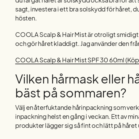
sagt, investera i ett bra solskydd för håret, d
hösten.
COOLA Scalp & Hair Mist är otroligt smidigt 
och gör håret kladdigt. Jag använder den från t
COOLA Scalp & Hair Mist SPF 30 60ml (Köp
Vilken hårmask eller h
bäst på sommaren?
Välj en återfuktande hårinpackning som verkl
inpackning helst en gång i veckan. Ett av min
produkter lägger sig så fint och lätt på håret u