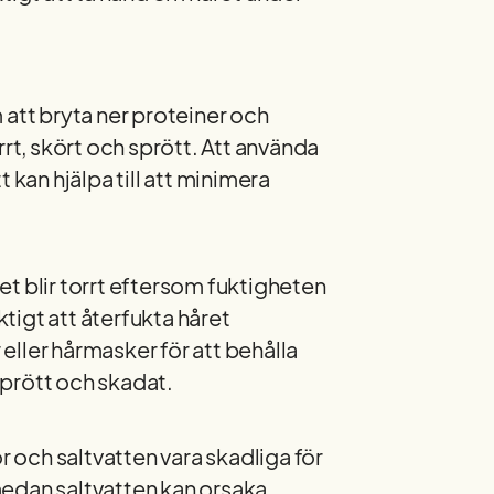
att bryta ner proteiner och
orrt, skört och sprött. Att använda
kan hjälpa till att minimera
t blir torrt eftersom fuktigheten
ktigt att återfukta håret
ller hårmasker för att behålla
sprött och skadat.
r och saltvatten vara skadliga för
 medan saltvatten kan orsaka