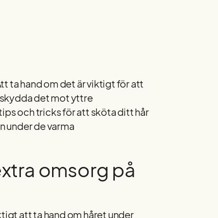
 ta hand om det är viktigt för att
 skydda det mot yttre
ps och tricks för att sköta ditt hår
ven under de varma
extra omsorg på
viktigt att ta hand om håret under