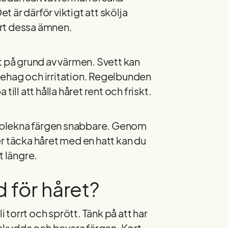
t är därför viktigt att skölja
ort dessa ämnen.
 på grund av värmen. Svett kan
ehag och irritation. Regelbunden
ll att hålla håret rent och friskt.
h blekna färgen snabbare. Genom
r täcka håret med en hatt kan du
t längre.
 för håret?
i torrt och sprött. Tänk på att har
t skydda och bevara färgen. Kort