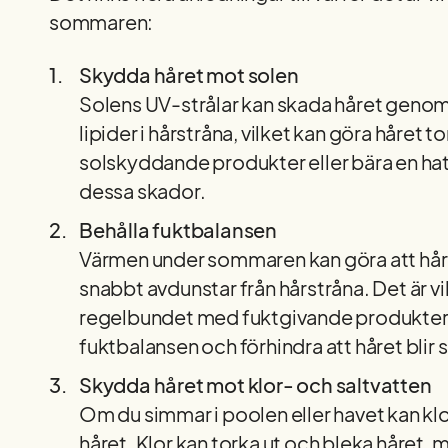
sommaren:
Skydda håret mot solen
Solens UV-strålar kan skada håret genom 
lipider i hårstråna, vilket kan göra håret t
solskyddande produkter eller bära en hatt 
dessa skador.
Behålla fuktbalansen
Värmen under sommaren kan göra att håre
snabbt avdunstar från hårstråna. Det är vi
regelbundet med fuktgivande produkter e
fuktbalansen och förhindra att håret blir 
Skydda håret mot klor- och saltvatten
Om du simmar i poolen eller havet kan klo
håret. Klor kan torka ut och bleka håret,