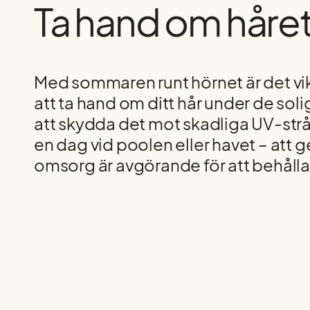
Ta hand om håre
Med sommaren runt hörnet är det vik
att ta hand om ditt hår under de sol
att skydda det mot skadliga UV-strålar
en dag vid poolen eller havet – att g
omsorg är avgörande för att behålla