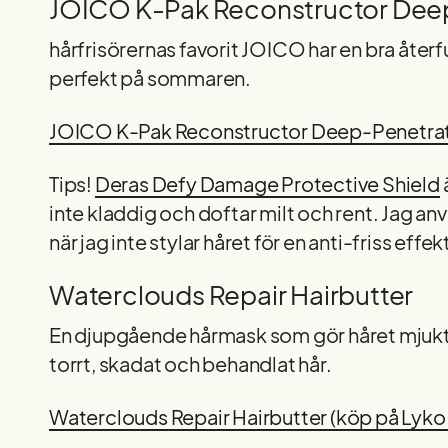
JOICO K-Pak Reconstructor Dee
hårfrisörernas favorit JOICO har en bra åte
perfekt på sommaren.
JOICO K-Pak Reconstructor Deep-Penetrati
Tips!
Deras Defy Damage Protective Shield
inte kladdig och doftar milt och rent. Jag an
när jag inte stylar håret för en anti-friss effek
Waterclouds Repair Hairbutter
En djupgående hårmask som gör håret mjukt 
torrt, skadat och behandlat hår.
Waterclouds Repair Hairbutter (köp på Lyk