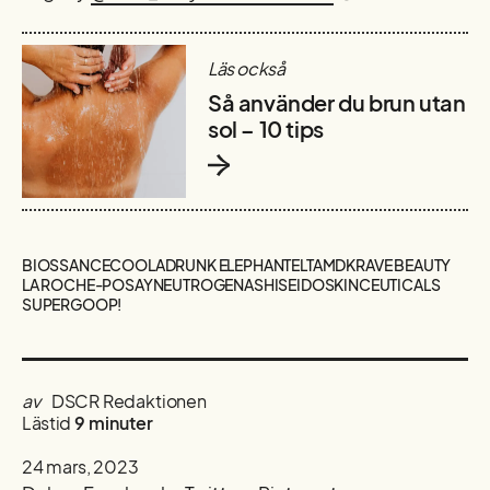
Läs också
Så använder du brun utan
sol – 10 tips
BIOSSANCE
COOLA
DRUNK ELEPHANT
ELTAMD
KRAVE BEAUTY
LA ROCHE-POSAY
NEUTROGENA
SHISEIDO
SKINCEUTICALS
SUPERGOOP!
av
DSCR Redaktionen
Lästid
9 minuter
24 mars, 2023