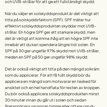
och UVB-strålar för att ge ett fullständigt skydd.
När du väljer en solskyddsprodukt är det viktigt att
titta på solskyddsfaktorn (SPF). SPF mäter hur
effektivt solskyddsprodukten skyddar mot UVB-
strålar. En högre SPF ger ett starkare skydd, men
det är viktigt att komma ihåg att en högre SPF inte
innebär att du kan spendera längre tid i solen. En
SPF på 30 ger ungefär 97% skydd mot UVB-strålar,
medan en SPF på 50 ger ungefär 98% skydd.
Det är också viktigt att titta på den mängd solkräm
som du applicerar. För att få fullt skydd bör du
applicera en mängd som motsvarar en tesked för
ansiktet och en hel handflata för resten av kroppen.
Du bör också applicera solskyddsprodukten minst
30 minuter innan du går ut i solen och sedan
återapplicera varannan timme eller oftare om du