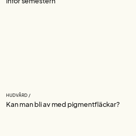
inför semestern
HUDVÅRD /
Kan man bli av med pigmentfläckar?