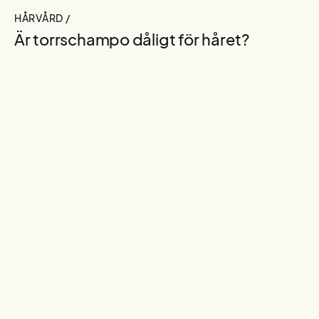
HÅRVÅRD /
Är torrschampo dåligt för håret?