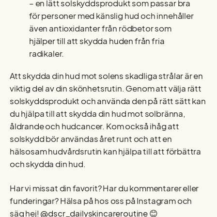
– en lätt solskyddsprodukt som passar bra
för personer med känslig hud och innehåller
även antioxidanter från rödbetor som
hjälper till att skydda huden från fria
radikaler.
Att skydda din hud mot solens skadliga strålar är en
viktig del av din skönhetsrutin. Genom att välja rätt
solskyddsprodukt och använda den på rätt sätt kan
du hjälpa till att skydda din hud mot solbränna,
åldrande och hudcancer. Kom också ihåg att
solskydd bör användas året runt och att en
hälsosam hudvårdsrutin kan hjälpa till att förbättra
och skydda din hud.
Har vi missat din favorit? Har du kommentarer eller
funderingar? Hälsa på hos oss på Instagram och
säg hej!
@dscr_dailyskincareroutine
😊