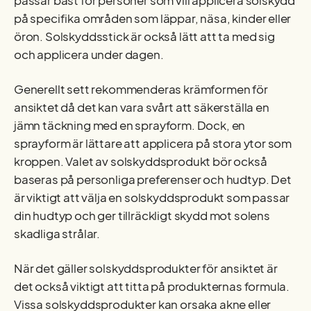
passar bäst för personer som vill applicera solskydd
på specifika områden som läppar, näsa, kinder eller
öron. Solskyddsstick är också lätt att ta med sig
och applicera under dagen.
Generellt sett rekommenderas krämformen för
ansiktet då det kan vara svårt att säkerställa en
jämn täckning med en sprayform. Dock, en
sprayform är lättare att applicera på stora ytor som
kroppen. Valet av solskyddsprodukt bör också
baseras på personliga preferenser och hudtyp. Det
är viktigt att välja en solskyddsprodukt som passar
din hudtyp och ger tillräckligt skydd mot solens
skadliga strålar.
När det gäller solskyddsprodukter för ansiktet är
det också viktigt att titta på produkternas formula.
Vissa solskyddsprodukter kan orsaka akne eller