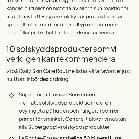
att se om det orsakar någon reaktion. Om du har
känslig hud eller en historia av allergiska reaktioner,
är det bäst att välja en solskyddsprodukt som är
speciellt utformad för din hudtyp och som inte
innehåller potentiellt irriterande ingredienser.
10 solskyddsprodukter som vi
verkligen kan rekommendera
Vi på Daily Skin Care Routine listar våra favoriter just
nu.Utan inbördes ordning:
Supergoop!
Unseen Sunscreen
– en lätt solskyddsprodukt som ger en
osynlig yta på huden och fungerar som en
primer för sminket. Generellt älskar vi nästan
alla Supergoop!-solskyddsprodukter.
La Roche-Posay
Anthelios 50 Mineral Ultra