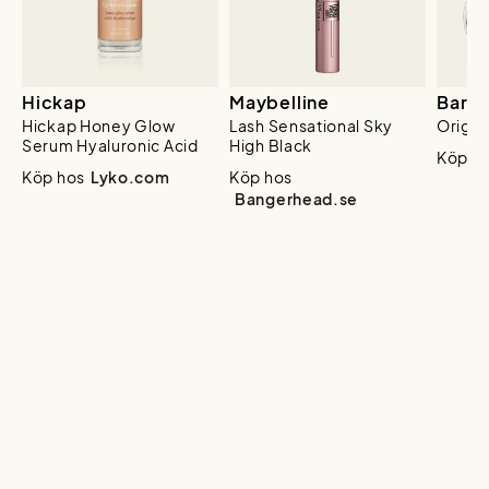
Hickap
Maybelline
BareM
Hickap Honey Glow
Lash Sensational Sky
Origin
Serum Hyaluronic Acid
High Black
Köp h
Köp hos
Lyko.com
Köp hos
Bangerhead.se