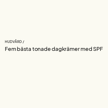
HUDVÅRD /
Fem bästa tonade dagkrämer med SPF