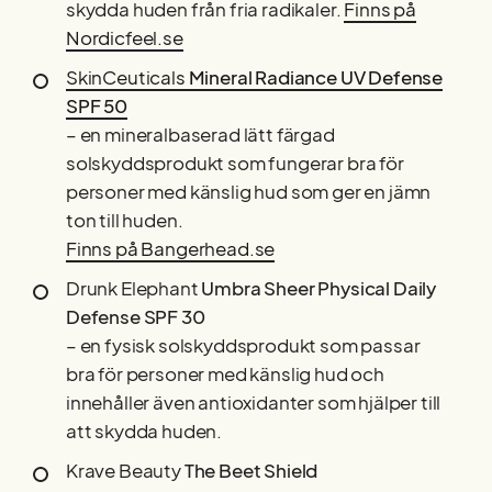
skydda huden från fria radikaler.
Finns på
Nordicfeel.se
SkinCeuticals
Mineral Radiance UV Defense
SPF 50
– en mineralbaserad lätt färgad
solskyddsprodukt som fungerar bra för
personer med känslig hud som ger en jämn
ton till huden.
Finns på Bangerhead.se
Drunk Elephant
Umbra Sheer Physical Daily
Defense SPF 30
– en fysisk solskyddsprodukt som passar
bra för personer med känslig hud och
innehåller även antioxidanter som hjälper till
att skydda huden.
Krave Beauty
The Beet Shield