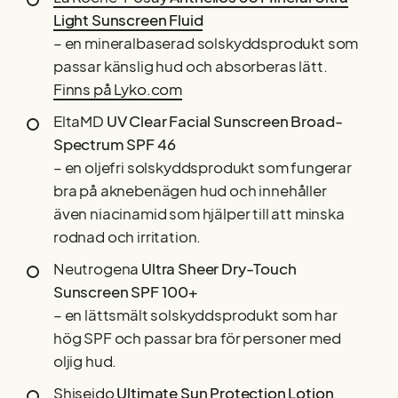
Light Sunscreen Fluid
– en mineralbaserad solskyddsprodukt som
passar känslig hud och absorberas lätt.
Finns på Lyko.com
EltaMD
UV Clear Facial Sunscreen Broad-
Spectrum SPF 46
– en oljefri solskyddsprodukt som fungerar
bra på aknebenägen hud och innehåller
även niacinamid som hjälper till att minska
rodnad och irritation.
Neutrogena
Ultra Sheer Dry-Touch
Sunscreen SPF 100+
– en lättsmält solskyddsprodukt som har
hög SPF och passar bra för personer med
oljig hud.
Shiseido
Ultimate Sun Protection Lotion