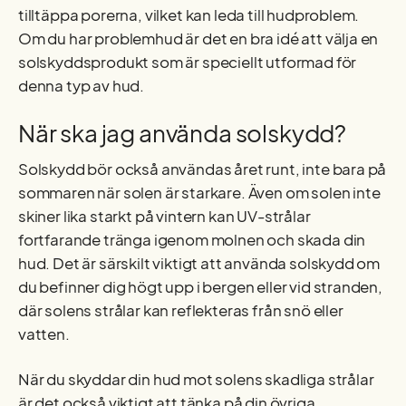
tilltäppa porerna, vilket kan leda till hudproblem.
Om du har problemhud är det en bra idé att välja en
solskyddsprodukt som är speciellt utformad för
denna typ av hud.
När ska jag använda solskydd?
Solskydd bör också användas året runt, inte bara på
sommaren när solen är starkare. Även om solen inte
skiner lika starkt på vintern kan UV-strålar
fortfarande tränga igenom molnen och skada din
hud. Det är särskilt viktigt att använda solskydd om
du befinner dig högt upp i bergen eller vid stranden,
där solens strålar kan reflekteras från snö eller
vatten.
När du skyddar din hud mot solens skadliga strålar
är det också viktigt att tänka på din övriga