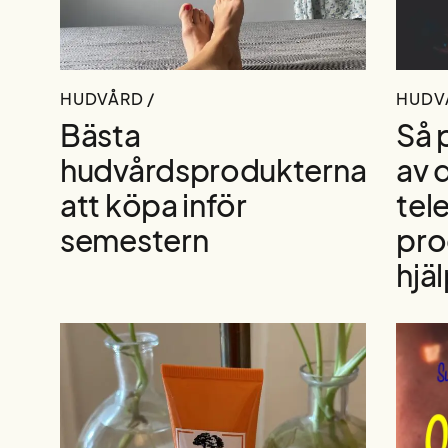
HUDVÅRD /
HUDV
Bästa
Så 
hudvårdsprodukterna
av 
att köpa inför
tel
semestern
pro
hjä