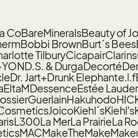
la Co
BareMinerals
Beauty of J
herm
Bobbi Brown
Burt´s Bees
arlotte Tilbury
Cicapair
Clarins
-YON
D.S. & Durga
Decorté
De
cle
Dr. Jart+
Drunk Elephant
e.l.f
a
EltaMD
essence
Estée Laude
ossier
Guerlain
Hakuhodo
HIC
 Cosmetics
Joico
Kiehl´s
Kiehl's
aris
L300
La Mer
La Prairie
La R
tics
MAC
MakeTheMake
Make