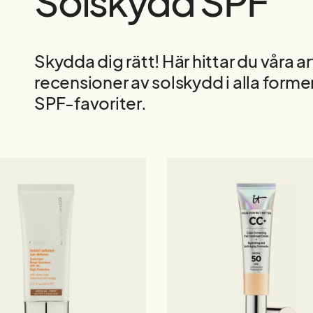
Solskydd SPF
Skydda dig rätt! Här hittar du våra art
recensioner av solskydd i alla former
SPF-favoriter.