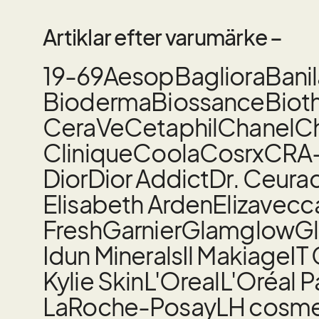
Artiklar efter varumärke –
19-69
Aesop
Bagliora
Bani
Bioderma
Biossance
Biot
CeraVe
Cetaphil
Chanel
Ch
Clinique
Coola
Cosrx
CRA
Dior
Dior Addict
Dr. Ceura
Elisabeth Arden
Elizavecc
Fresh
Garnier
Glamglow
Gl
Idun Minerals
Il Makiage
IT
Kylie Skin
L'Oreal
L'Oréal P
LaRoche-Posay
LH cosme