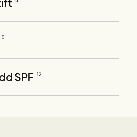
ift
6
5
ydd SPF
12