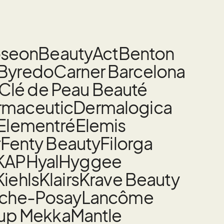
oseon
BeautyAct
Benton
Byredo
Carner Barcelona
Clé de Peau Beauté
rmaceutic
Dermalogica
Elementré
Elemis
r
Fenty Beauty
Filorga
KAP
Hyal
Hyggee
Kiehls
Klairs
Krave Beauty
oche-Posay
Lancôme
up Mekka
Mantle