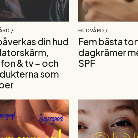
ÅRD /
HUDVÅRD /
påverkas din hud
Fem bästa to
datorskärm,
dagkrämer m
efon & tv – och
SPF
dukterna som
lper