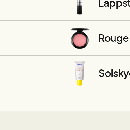
Läppst
Rouge
Solsk