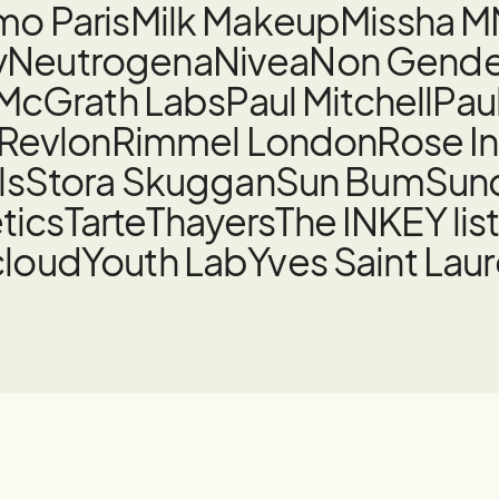
o Paris
Milk Makeup
Missha M
y
Neutrogena
Nivea
Non Gender
 McGrath Labs
Paul Mitchell
Pau
Revlon
Rimmel London
Rose I
ls
Stora Skuggan
Sun Bum
Sund
tics
Tarte
Thayers
The INKEY lis
cloud
Youth Lab
Yves Saint Lau