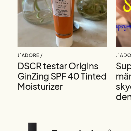
J´ADORE /
J´ADO
DSCR testar Origins
Sup
GinZing SPF 40 Tinted
mär
Moisturizer
sky
den