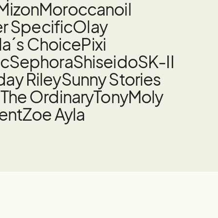
Mizon
Moroccanoil
 Specific
Olay
la´s Choice
Pixi
nc
Sephora
Shiseido
SK-II
ay Riley
Sunny Stories
t
The Ordinary
TonyMoly
rent
Zoe Ayla