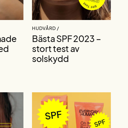
HUDVÅRD /
nade
Bästa SPF 2023 –
ed
stort test av
solskydd