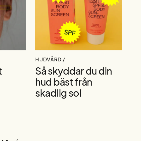
HUDVÅRD /
t
Så skyddar du din
hud bäst från
skadlig sol