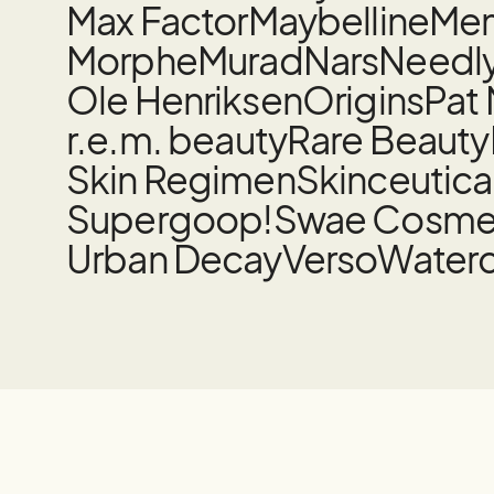
Max Factor
Maybelline
Mem
Morphe
Murad
Nars
Needl
Ole Henriksen
Origins
Pat
r.e.m. beauty
Rare Beauty
Skin Regimen
Skinceutica
Supergoop!
Swae Cosme
Urban Decay
Verso
Water