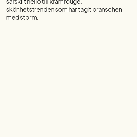
särskilt hello till krämrouge,
skönhetstrenden som har tagit branschen
med storm.