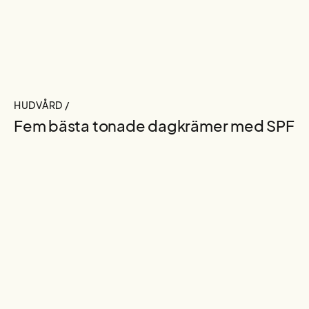
HUDVÅRD /
Fem bästa tonade dagkrämer med SPF