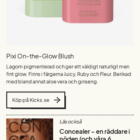
Pixi On-the-Glow Blush
Lagom pigmenterad och ger ett väldigt naturligt men
fint glow. Finns i färgerna Juicy, Ruby och Fleur. Berikad
med bland annat aloe vera och ginseng.
Köp på Kicks.se
Läs också
Concealer – en räddare i
nöden (och våra 6