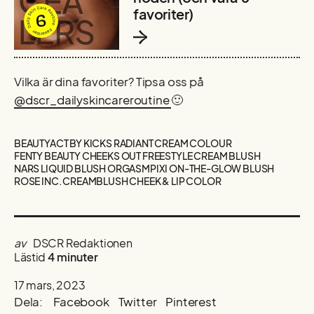
favoriter)
Vilka är dina favoriter? Tipsa oss på
@dscr_dailyskincareroutine
🙂
BEAUTYACT BY KICKS RADIANT CREAM COLOUR
FENTY BEAUTY CHEEKS OUT FREESTYLE CREAM BLUSH
NARS LIQUID BLUSH ORGASM
PIXI ON-THE-GLOW BLUSH
ROSE INC. CREAMBLUSH CHEEK & LIP COLOR
av
DSCR Redaktionen
Lästid
4 minuter
17 mars, 2023
Dela:
Facebook
Twitter
Pinterest