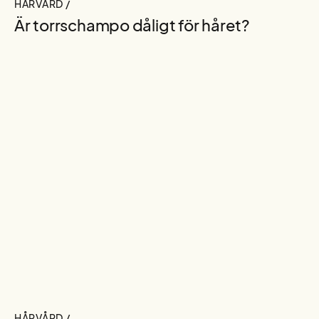
HÅRVÅRD /
Är torrschampo dåligt för håret?
HÅRVÅRD /