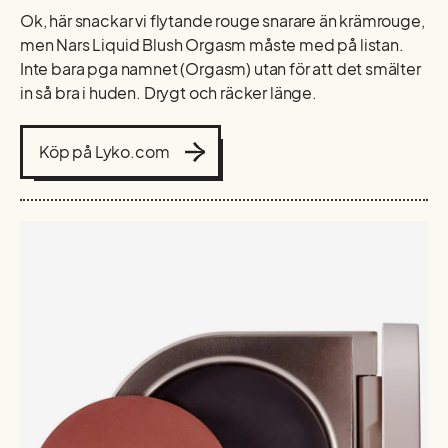
Ok, här snackar vi flytande rouge snarare än krämrouge,
men Nars Liquid Blush Orgasm måste med på listan.
Inte bara pga namnet (Orgasm) utan för att det smälter
in så bra i huden. Drygt och räcker länge.
Köp på Lyko.com