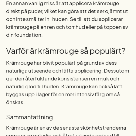
En annan vanlig miss är att applicera krämrouge
direkt på puder, vilket kan göra att det ser ojämnt ut
och inte smälter in i huden. Se till att du applicerar
krämrouge på en ren och torr hud eller på toppen av
din foundation.
Varför är krämrouge så populärt?
Krämrouge har blivit populärt på grund av dess
naturliga utseende och lätta applicering. Dessutom
ger den återfuktande konsistensen en mjuk och
naturlig glöd till huden. Krämrouge kan också lätt
byggas upp i lager för en mer intensiv färg om så
önskas.
Sammanfattning
Krämrouge är en av de senaste skönhetstrenderna
som ger en naturlig och återfuktande rodnad till