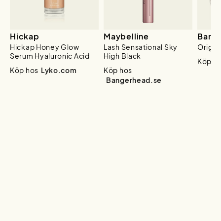
Hickap
Maybelline
BareM
Hickap Honey Glow
Lash Sensational Sky
Origin
Serum Hyaluronic Acid
High Black
Köp h
Köp hos
Lyko.com
Köp hos
Bangerhead.se