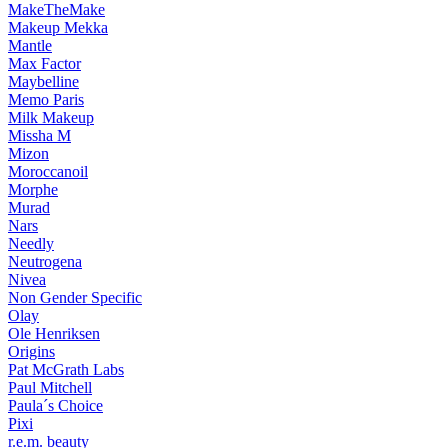
MakeTheMake
Makeup Mekka
Mantle
Max Factor
Maybelline
Memo Paris
Milk Makeup
Missha M
Mizon
Moroccanoil
Morphe
Murad
Nars
Needly
Neutrogena
Nivea
Non Gender Specific
Olay
Ole Henriksen
Origins
Pat McGrath Labs
Paul Mitchell
Paula´s Choice
Pixi
r.e.m. beauty