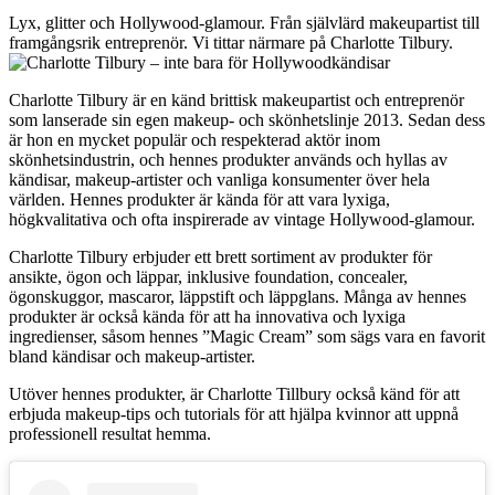
Lyx, glitter och Hollywood-glamour. Från självlärd makeupartist till
framgångsrik entreprenör. Vi tittar närmare på Charlotte Tilbury.
Charlotte Tilbury är en känd brittisk makeupartist och entreprenör
som lanserade sin egen makeup- och skönhetslinje 2013. Sedan dess
är hon en mycket populär och respekterad aktör inom
skönhetsindustrin, och hennes produkter används och hyllas av
kändisar, makeup-artister och vanliga konsumenter över hela
världen. Hennes produkter är kända för att vara lyxiga,
högkvalitativa och ofta inspirerade av vintage Hollywood-glamour.
Charlotte Tilbury erbjuder ett brett sortiment av produkter för
ansikte, ögon och läppar, inklusive foundation, concealer,
ögonskuggor, mascaror, läppstift och läppglans. Många av hennes
produkter är också kända för att ha innovativa och lyxiga
ingredienser, såsom hennes ”Magic Cream” som sägs vara en favorit
bland kändisar och makeup-artister.
Utöver hennes produkter, är Charlotte Tillbury också känd för att
erbjuda makeup-tips och tutorials för att hjälpa kvinnor att uppnå
professionell resultat hemma.