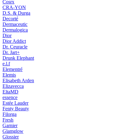
Cosrx
CRA-YON
D.S. & Durga
Decorté
Dermaceutic
Dermalogica
Dior
Dior Addict
Dr. Ceuracle
Dr. Jart+
Drunk Elephant
e.l.f
Elementré
Elemis
Elisabeth Arden
Elizavecca
EltaMD
essence
Estée Lauder
Fenty Beauty
Filorga
Fresh
Garnier
Glamglow
Glossier