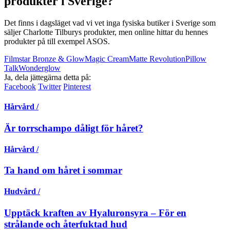
produkter i Sverige?
Det finns i dagsläget vad vi vet inga fysiska butiker i Sverige som
säljer Charlotte Tilburys produkter, men online hittar du hennes
produkter på till exempel ASOS.
Filmstar Bronze & Glow
Magic Cream
Matte Revolution
Pillow
Talk
Wonderglow
Ja, dela jättegärna detta på:
Facebook
Twitter
Pinterest
Hårvård /
Är torrschampo dåligt för håret?
Hårvård /
Ta hand om håret i sommar
Hudvård /
Upptäck kraften av Hyaluronsyra – För en
strålande och återfuktad hud