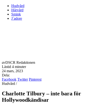
Hudvård
Hårvård
Smink
J´adore
av
DSCR Redaktionen
Lästid
4 minuter
24 mars, 2023
Dela:
Facebook
Twitter
Pinterest
Hudvård /
Charlotte Tilbury – inte bara för
Hollywoodkändisar