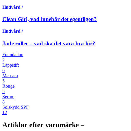
Hudvård /
Clean Girl, vad innebär det egentligen?
Hudvård /
Jade roller – vad ska det vara bra för?
Foundation
2
Läppstift
6
Mascara
5
Rouge
5
Serum
8
Solskydd SPF
12
Artiklar efter varumärke –