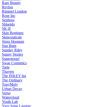
Rare Beauty
Revlon
Rimmel London
Rose Inc
Sephora
Shiseido
SK-II
Skin Regimen
Skinceuticals
Stora Skuggan
Sun Bum
Sunday Riley
Sunny Stories
Supergoop!
Swae Cosmetics
Tarte
Thayers
The INKEY list
The Ordinary
TonyMoly
Urban Decay
Verso
Watercloud
Youth Lab
Yves Saint Laurent