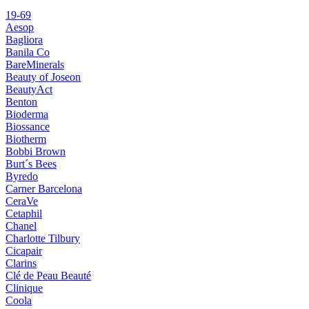
19-69
Aesop
Bagliora
Banila Co
BareMinerals
Beauty of Joseon
BeautyAct
Benton
Bioderma
Biossance
Biotherm
Bobbi Brown
Burt´s Bees
Byredo
Carner Barcelona
CeraVe
Cetaphil
Chanel
Charlotte Tilbury
Cicapair
Clarins
Clé de Peau Beauté
Clinique
Coola