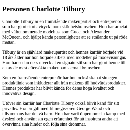
Personen Charlotte Tilbury
Charlotte Tilbury är en framstående makeupartist och entreprenör
som har gjort stort avtryck inom skönhetsbranschen. Hon har arbetat
med välrenommerade modehus, som Gucci och Alexander
McQueen, och hjälpt kända personligheter att se strålande ut på röda
mattan.
Tilbury är en självlärd makeupartist och hennes karriär började vid
18 års ålder när hon började arbeta med modeller på modevisningar.
Hon har sedan dess utvecklat en signaturstil som har gjort henne till
en av de mest eftersökta makeupartisterna i branschen.
Som en framstående entreprenör har hon också skapat sin egen
produktlinje som inkluderar allt från makeup till hudvårdsprodukter.
Hennes produkter har blivit kända för deras höga kvalitet och
innovativa design.
Utöver sin karriär har Charlotte Tilbury också blivit känd för sitt
privatliv. Hon är gift med filmregissören George Waud och
tillsammans har de två barn. Hon har varit öppen om sin kamp med
dyslexi och använt sin egen erfarenhet för att inspirera andra att
övervinna sina hinder och följa sina drömmar.