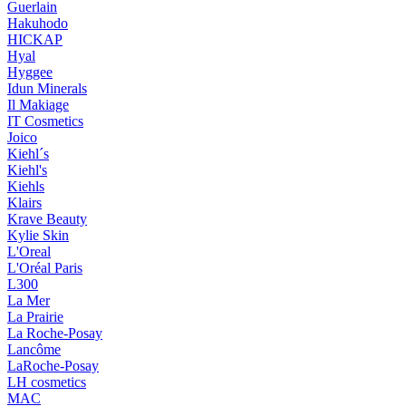
Guerlain
Hakuhodo
HICKAP
Hyal
Hyggee
Idun Minerals
Il Makiage
IT Cosmetics
Joico
Kiehl´s
Kiehl's
Kiehls
Klairs
Krave Beauty
Kylie Skin
L'Oreal
L'Oréal Paris
L300
La Mer
La Prairie
La Roche-Posay
Lancôme
LaRoche-Posay
LH cosmetics
MAC