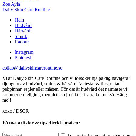
Zoe Ayla
Daily Skin Care Routine
Hem
Hudvård
Hårvård
Smink
J´adore
Instagram
Pinterest
collab@dailyskincareroutine.se
Vi är Daily Skin Care Routine och vi försöker hjälpa dig navigera i
djungeln av hudvård, smink & hårvård. Vi testar & tipsar utan
pekpinnar, regler eller måsten. För oss är hudvård det närmaste vi
kommer en religion, men det ska ju faktiskt vara kul också. Häng
me´!
xoxo / DSCR
Få nya artiklar & tips direkt i mailen:
Ja, jag godkänner att ni sparar min