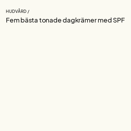
HUDVÅRD /
Fem bästa tonade dagkrämer med SPF