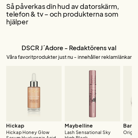
Så påverkas din hud av datorskärm,
telefon & tv – och produkterna som
hjälper
DSCR J´Adore - Redaktörens val
Våra favoritprodukter just nu - innehåller reklamlänkar
Hickap
Maybelline
BareM
Hickap Honey Glow
Lash Sensational Sky
Origin
Serum Hyaluronic Acid
High Black