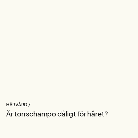
HÅRVÅRD /
Är torrschampo dåligt för håret?