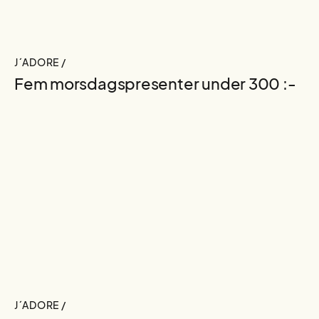
J´ADORE /
Fem morsdagspresenter under 300 :-
J´ADORE /