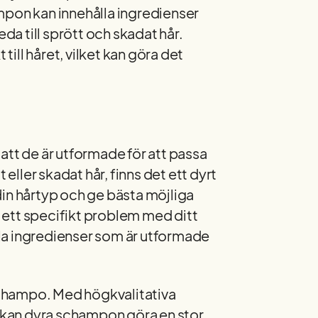
hampon kan innehålla ingredienser
eda till sprött och skadat hår.
ill håret, vilket kan göra det
att de är utformade för att passa
 eller skadat hår, finns det ett dyrt
din hårtyp och ge bästa möjliga
ar ett specifikt problem med ditt
la ingredienser som är utformade
rt schampo. Med högkvalitativa
, kan dyra schampon göra en stor