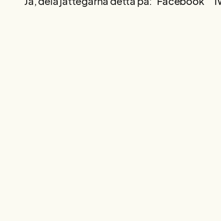
Ja, dela jättegärna detta på:
Facebook
T