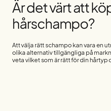
Är det värt att kö
hårschampo?
Att välja rätt schampo kan vara en
olika alternativ tillgängliga på mark
veta vilket som är rätt för din hårty