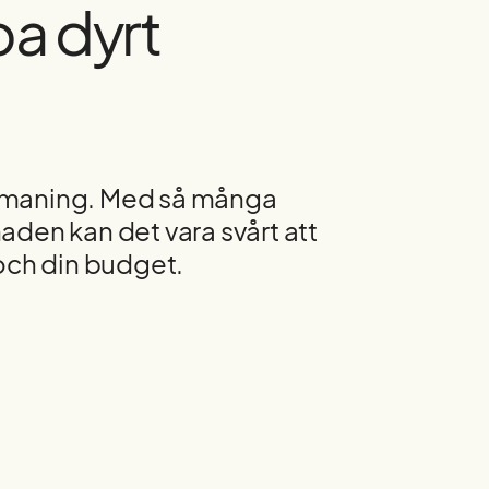
pa dyrt
 utmaning. Med så många
naden kan det vara svårt att
p och din budget.