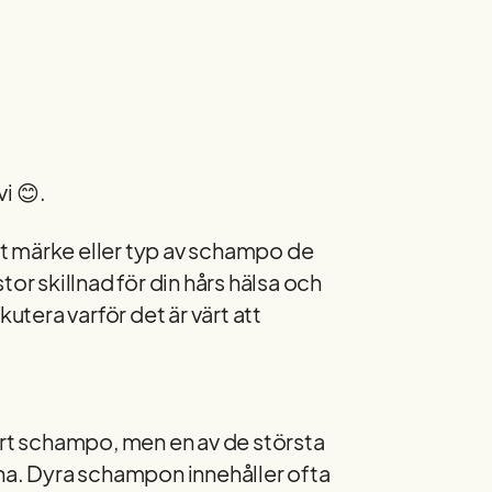
vi 😊.
ket märke eller typ av schampo de
or skillnad för din hårs hälsa och
kutera varför det är värt att
yrt schampo, men en av de största
rna. Dyra schampon innehåller ofta