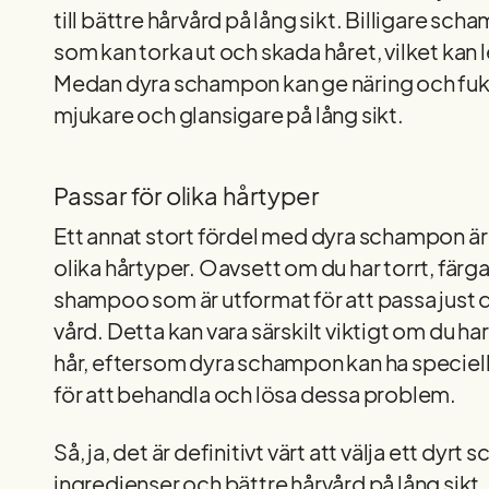
till bättre hårvård på lång sikt. Billigare sc
som kan torka ut och skada håret, vilket kan l
Medan dyra schampon kan ge näring och fukt t
mjukare och glansigare på lång sikt.
Passar för olika hårtyper
Ett annat stort fördel med dyra schampon är 
olika hårtyper. Oavsett om du har torrt, färgat
shampoo som är utformat för att passa just 
vård. Detta kan vara särskilt viktigt om du h
hår, eftersom dyra schampon kan ha speciel
för att behandla och lösa dessa problem.
Så, ja, det är definitivt värt att välja ett dy
ingredienser och bättre hårvård på lång sikt