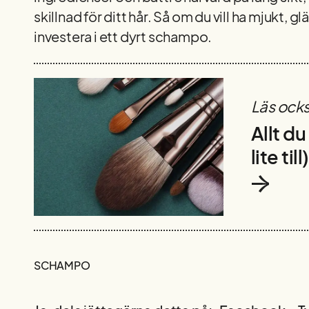
skillnad för ditt hår. Så om du vill ha mjukt, g
investera i ett dyrt schampo.
Läs ock
Allt d
lite ti
SCHAMPO