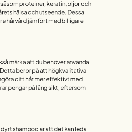
såsom proteiner, keratin, oljor och
 hårets hälsa och utseende. Dessa
re hårvård jämfört med billigare
kså märka att du behöver använda
etta beror på att högkvalitativa
öra ditt hår mer effektivt med
arar pengar på lång sikt, eftersom
 ett dyrt shampoo är att det kan leda