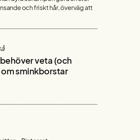
länsande och friskt hår, överväg att
så
u behöver veta (och
ll) om sminkborstar