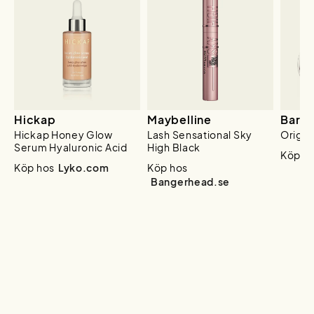
Hickap
Maybelline
BareM
Hickap Honey Glow
Lash Sensational Sky
Origin
Serum Hyaluronic Acid
High Black
Köp h
Köp hos
Lyko.com
Köp hos
Bangerhead.se