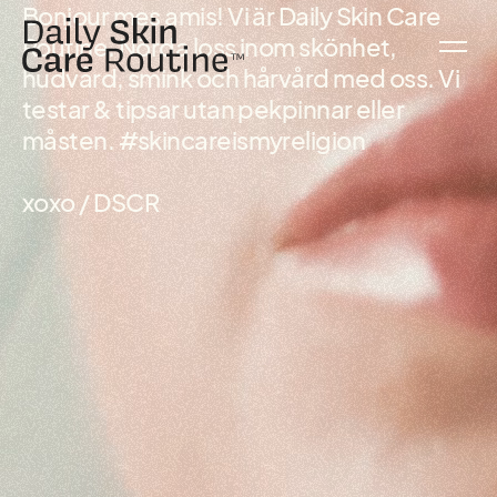
Bonjour mes amis! Vi är Daily Skin Care
Routine. Nörda loss inom skönhet,
hudvård, smink och hårvård med oss. Vi
testar & tipsar utan pekpinnar eller
måsten. #skincareismyreligion
xoxo / DSCR