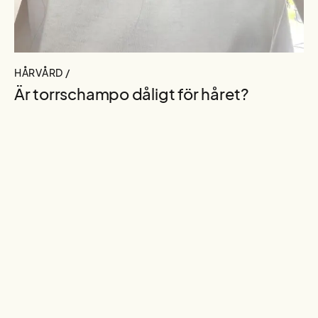
HÅRVÅRD /
Är torrschampo dåligt för håret?