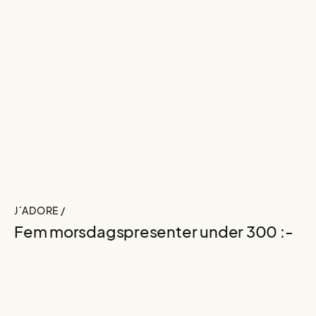
J´ADORE /
Fem morsdagspresenter under 300 :-