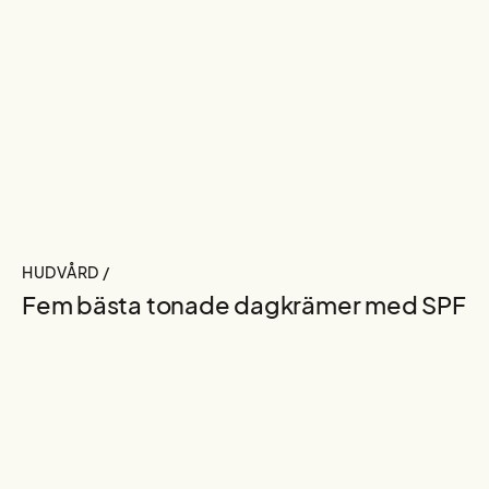
HUDVÅRD /
Fem bästa tonade dagkrämer med SPF